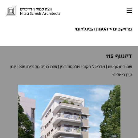
ניצה סמוק אדריכלים
Primary
Nitza Szmuk Architects
Menu
פרויקטים
> הסגנון הבינלאומי
דיזנגוף 115
שם:
דיזנגוף 115 |
אדריכל מקורי:
אלכסנדר פן |
שנת בנייה מקורית:
1935
יזם:
קרן ריאליטי